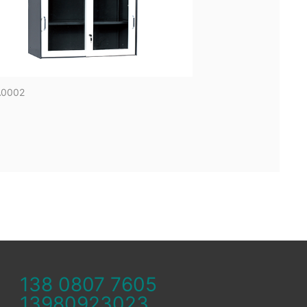
A0002
AAAA0053
138 0807 7605
13980923023