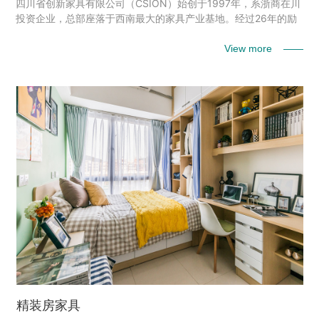
四川省创新家具有限公司（CSION）始创于1997年，系浙商在川
投资企业，总部座落于西南最大的家具产业基地。经过26年的励
精图治，现已发展成为一家集精装房家具、酒店家具、办公家具
设计、研发、生产、销售与服务为一体的西南最具规模化的商务
View more ——
家具企业之一。 注册资金1.58亿元，占地面积170余亩，拥有龙
桥、崇州两大生产基地，建有11万平米标准化现代化厂房。产品
涵盖：板式、实木、钢制品、软体家具等系列产品，拥有10000
平米全新产品展...
精装房家具