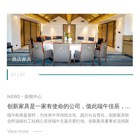
酒店家具
01
/
01
NEWS - 新闻中心
创新家具是一家有使命的公司，值此端午佳辰，携赤诚心意恭祝全国人民：粽香裹住安康岁月，艾草拂动顺遂时光，每一份对生活的热忱皆如家具榫卯般扎实落地，每一个心头愿景都似精工设计般圆满成型。端午安康，愿您与美好撞个满怀，所念皆成！
端午粽香盈巷时，为传承中华传统文化、践行社会责任，创新家具联
合怀远镇社工站精心安排端午主题关爱行动。创新家具董事长沈闯新
及他的家人一起亲临现场，与怀远镇党委委员、副镇长、武装部长何
View more ——
鑫，及社工团队、志愿者一同为特殊困难儿童和低保失能人员送上节
日关怀。