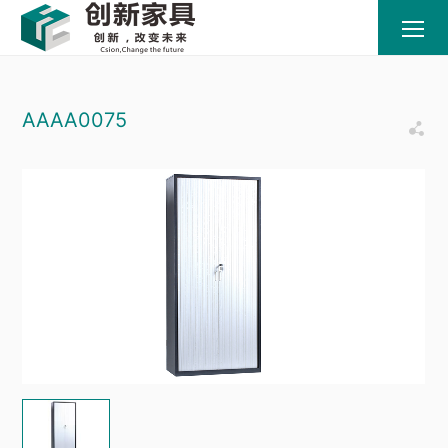
AAAA0075
